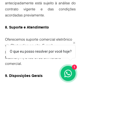
antecipadamente está sujeito à análise do
contrato vigente e das condições
acordadas previamente.
8. Suporte e Atendimento
Oferecemos suporte comercial eletrônico
via Chat online no site, E-mail:
quinn@passereal.com
e pelo WhatsAPP da
O que eu posso resolver por você hoje?
Matilha
(11) 5198-8760
em horário
comercial.
1
9. Disposições Gerais
O uso indevido da plataforma, tentativa de
fraudes ou violações destes termos poderá
acarretar em suspensão imediata e
definitiva do acesso. Os termos podem ser
atualizados a qualquer momento, com