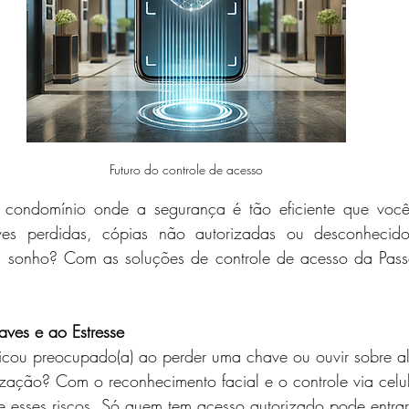
Futuro do controle de acesso
 condomínio onde a segurança é tão eficiente que você 
es perdidas, cópias não autorizadas ou desconhecido
 sonho? Com as soluções de controle de acesso da Passe 
ves e ao Estresse
icou preocupado(a) ao perder uma chave ou ouvir sobre a
zação? Com o reconhecimento facial e o controle via celul
 esses riscos. Só quem tem acesso autorizado pode entrar 