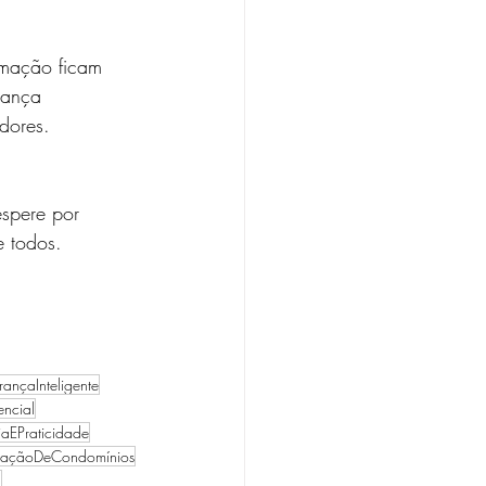
rmação ficam 
rança 
dores.
spere por 
e todos.
ançaInteligente
ncial
aEPraticidade
açãoDeCondomínios
l