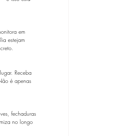
onitora em 
lia estejam 
creto.
lugar. Receba 
 Não é apenas 
ves, fechaduras 
omiza no longo 