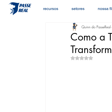
recursos
setores
nossa fi
Quinn do PasseReal
Como a T
Transfor
Avaliado com NaN d