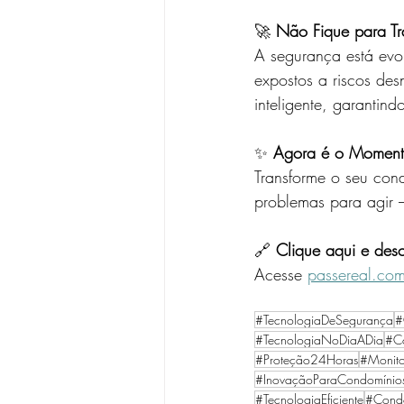
🚀 
Não Fique para Tr
A segurança está ev
expostos a riscos de
inteligente, garantin
✨ 
Agora é o Momen
Transforme o seu con
problemas para agir –
🔗 
Clique aqui e des
Acesse 
passereal.co
#TecnologiaDeSegurança
#
#TecnologiaNoDiaADia
#C
#Proteção24Horas
#Monit
#InovaçãoParaCondomínio
#TecnologiaEficiente
#Cond