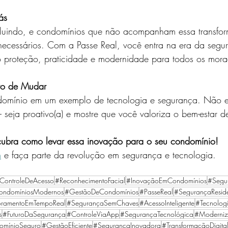
ás
oluindo, e condomínios que não acompanham essa transfo
snecessários. Com a Passe Real, você entra na era da segu
do proteção, praticidade e modernidade para todos os mora
to de Mudar
domínio em um exemplo de tecnologia e segurança. Não e
 seja proativo(a) e mostre que você valoriza o bem-estar d
cubra como levar essa inovação para o seu condomínio!
m
 e faça parte da revolução em segurança e tecnologia.
ControleDeAcesso
#ReconhecimentoFacial
#InovaçãoEmCondomínios
#Segur
ondomíniosModernos
#GestãoDeCondomínios
#PasseReal
#SegurançaReside
oramentoEmTempoReal
#SegurançaSemChaves
#AcessoInteligente
#Tecnologi
s
#FuturoDaSegurança
#ControleViaApp
#SegurançaTecnológica
#Moderniz
omínioSeguro
#GestãoEficiente
#SegurançaInovadora
#TransformaçãoDigita