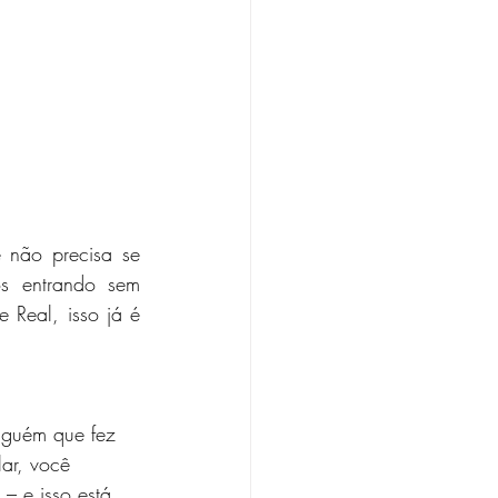
não precisa se 
s entrando sem 
Real, isso já é 
lguém que fez 
ar, você 
– e isso está 