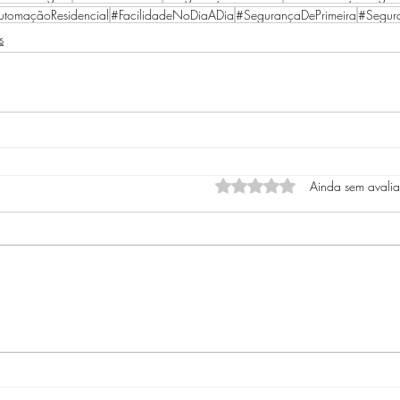
utomaçãoResidencial
#FacilidadeNoDiaADia
#SegurançaDePrimeira
#Segur
s
Avaliado com 0 de 5 estrel
Ainda sem avali