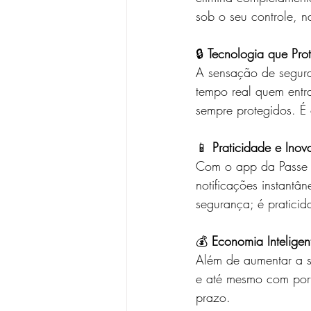
sob o seu controle, 
🔒 
Tecnologia que Pr
A sensação de segura
tempo real quem entra
sempre protegidos. É 
📱 
Praticidade e Inov
Com o app da Passe R
notificações instantâ
segurança; é praticid
💰 
Economia Inteligen
Além de aumentar a s
e até mesmo com port
prazo.